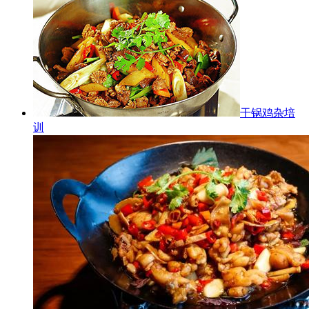
干锅鸡杂培
训