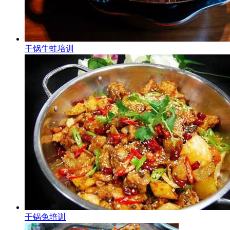
干锅牛蛙培训
干锅兔培训