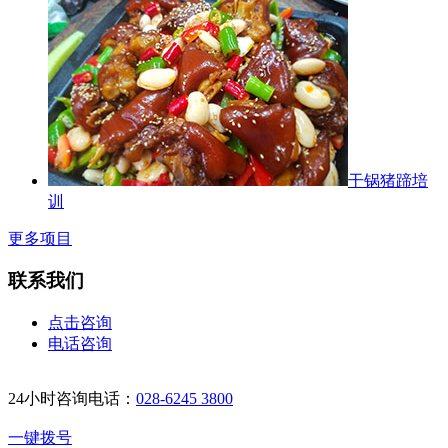
干锅猪蹄培
训
更多项目
联系我们
点击咨询
电话咨询
24小时咨询电话：
028-6245 3800
一键拨号