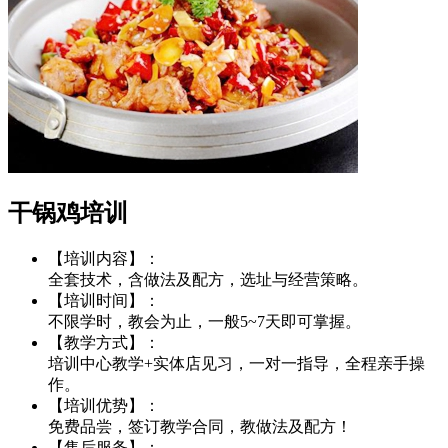
干锅鸡培训
【培训内容】：
全套技术，含做法及配方，选址与经营策略。
【培训时间】：
不限学时，教会为止，一般5~7天即可掌握。
【教学方式】：
培训中心教学+实体店见习，一对一指导，全程亲手操
作。
【培训优势】：
免费品尝，签订教学合同，教做法及配方！
【售后服务】：