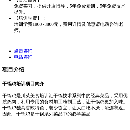
免费实习，提供开店指导，5年免费复训，5年免费技术
提升。
【培训学费】：
培训学费1800~8800元，费用详情及优惠请电话咨询老
师。
点击咨询
电话咨询
项目介绍
干锅鸡培训项目简介
干锅鸡是川菜美食培训汇干锅技术系列中的经典菜品，采用优
质鸡肉，利用专用的食材加工腌制工艺，让干锅鸡更加入味。
干锅鸡独具香辣特色，老少皆宜，让人白吃不厌，流连忘返。
因此，干锅鸡是干锅系列菜品中的必学菜品。