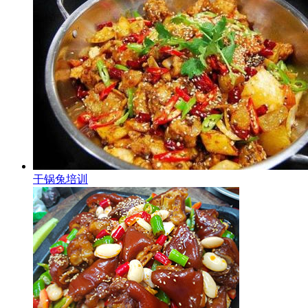
干锅兔培训