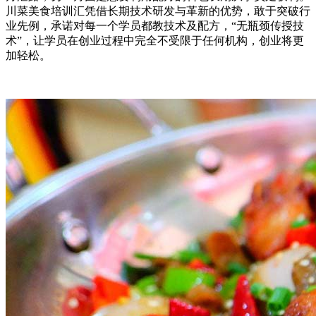
川菜美食培训汇凭借长期技术研发与革新的优势，敢于突破行
业先例，承诺对每一个学员都教技术及配方，“无瓶颈传授技
术”，让学员在创业过程中完全不受限于任何机构，创业将更
加轻松。