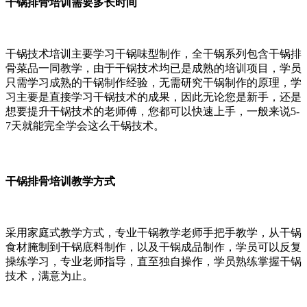
干锅排骨培训需要多长时间
干锅技术培训主要学习干锅味型制作，全干锅系列包含干锅排
骨菜品一同教学，由于干锅技术均已是成熟的培训项目，学员
只需学习成熟的干锅制作经验，无需研究干锅制作的原理，学
习主要是直接学习干锅技术的成果，因此无论您是新手，还是
想要提升干锅技术的老师傅，您都可以快速上手，一般来说5-
7天就能完全学会这么干锅技术。
干锅排骨培训教学方式
采用家庭式教学方式，专业干锅教学老师手把手教学，从干锅
食材腌制到干锅底料制作，以及干锅成品制作，学员可以反复
操练学习，专业老师指导，直至独自操作，学员熟练掌握干锅
技术，满意为止。