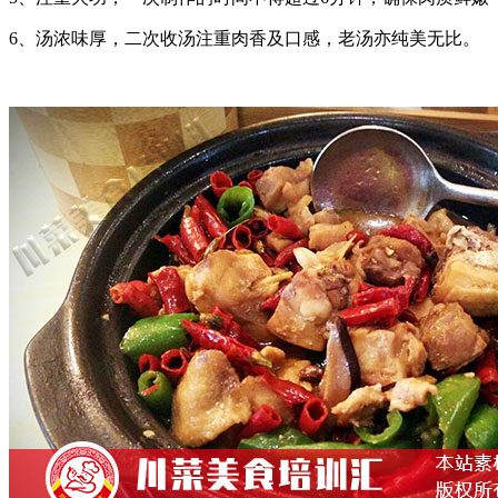
6、汤浓味厚，二次收汤注重肉香及口感，老汤亦纯美无比。