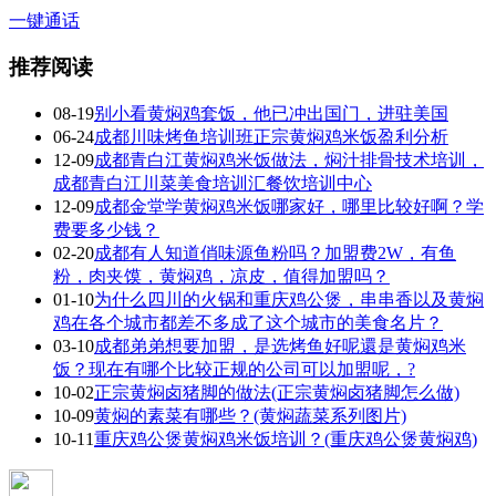
一键通话
推荐阅读
08-19
别小看黄焖鸡套饭，他已冲出国门，进驻美国
06-24
成都川味烤鱼培训班正宗黄焖鸡米饭盈利分析
12-09
成都青白江黄焖鸡米饭做法，焖汁排骨技术培训，
成都青白江川菜美食培训汇餐饮培训中心
12-09
成都金堂学黄焖鸡米饭哪家好，哪里比较好啊？学
费要多少钱？
02-20
成都有人知道俏味源鱼粉吗？加盟费2W，有鱼
粉，肉夹馍，黄焖鸡，凉皮，值得加盟吗？
01-10
为什么四川的火锅和重庆鸡公煲，串串香以及黄焖
鸡在各个城市都差不多成了这个城市的美食名片？
03-10
成都弟弟想要加盟，是选烤鱼好呢還是黄焖鸡米
饭？现在有哪个比较正规的公司可以加盟呢，?
10-02
正宗黄焖卤猪脚的做法(正宗黄焖卤猪脚怎么做)
10-09
黄焖的素菜有哪些？(黄焖蔬菜系列图片)
10-11
重庆鸡公煲黄焖鸡米饭培训？(重庆鸡公煲黄焖鸡)