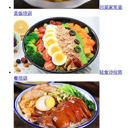
川菜家常菜
盖饭培训
轻食沙拉简
餐培训