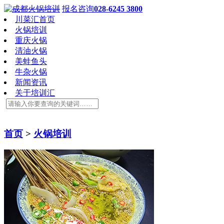
报名咨询
028-6245 3800
川菜汇首页
火锅培训
重庆火锅
清油火锅
美蛙鱼头
牛杂火锅
新闻资讯
关于培训汇
首页
>
火锅培训