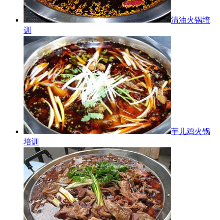
清油火锅培
训
芋儿鸡火锅
培训