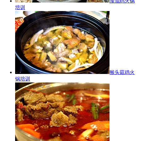
漆油鸡火锅
培训
猴头菇鸡火
锅培训