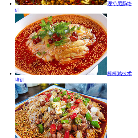
现捞肥肠培
训
棒棒鸡技术
培训