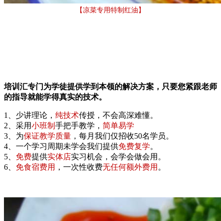
【凉菜专用特制红油】
培训汇专门为学徒提供学到本领的解决方案，只要您紧跟老师
的指导就能学得真实的技术。
1、少讲理论，
纯技术
传授，不会高深难懂。
2、采用
小班制
手把手教学，
简单易学
3、为
保证教学质量
，每月我们仅招收50名学员。
4、一个学习周期未学会我们提供
免费复学
。
5、
免费
提供
实体店
实习机会，会学会做会用。
6、
免食宿费用
，一次性收费
无任何额外费用
。