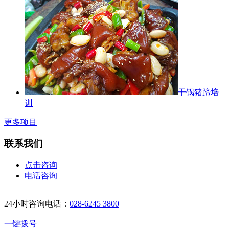
干锅猪蹄培
训
更多项目
联系我们
点击咨询
电话咨询
24小时咨询电话：
028-6245 3800
一键拨号