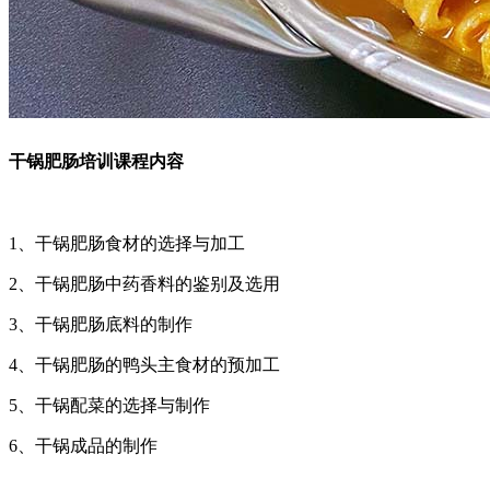
干锅肥肠培训课程内容
1、干锅肥肠食材的选择与加工
2、干锅肥肠中药香料的鉴别及选用
3、干锅肥肠底料的制作
4、干锅肥肠的鸭头主食材的预加工
5、干锅配菜的选择与制作
6、干锅成品的制作