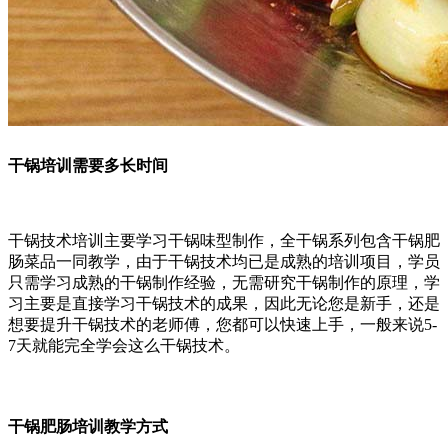
干锅培训需要多长时间
干锅技术培训主要学习干锅味型制作，全干锅系列包含干锅肥
肠菜品一同教学，由于干锅技术均已是成熟的培训项目，学员
只需学习成熟的干锅制作经验，无需研究干锅制作的原理，学
习主要是直接学习干锅技术的成果，因此无论您是新手，还是
想要提升干锅技术的老师傅，您都可以快速上手，一般来说5-
7天就能完全学会这么干锅技术。
干锅肥肠培训教学方式