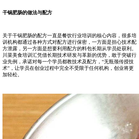
干锅肥肠的做法与配方
关于干锅肥肠的配方一直是餐饮行业培训的核心内容，很多培
训机构都通过各种方式对配方进行保密，一方面是担心技术配
方泄露，另一方面是想要利用配方的料包长期从学员处获利。
川菜美食培训汇凭借长期技术研发与革新的优势，敢于突破行
业先例，承诺对每一个学员都教技术及配方，“无瓶颈传授技
术”，让学员在创业过程中完全不受限于任何机构，创业将更
加轻松。