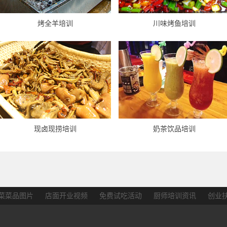
烤全羊培训
川味烤鱼培训
现卤现捞培训
奶茶饮品培训
菜菜品图片
店面开业视频
免费试吃活动
厨师培训资讯
创业