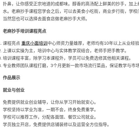
扑鼻，让你感受正宗地道的成都味。醇香的高汤配上鲜美的抄手，加上
水。老麻抄手课程您学会之后，可以去美食小吃街，商业步行街，学校
当然您也可以选择去面食店做老麻抄手大师。
老麻抄手培训课程亮点
课程亮点
重庆小面培训
中心师资力量雄厚，老师均有10年以上从业经
上课以实操为主，培训中心与实体教学双结合，老师手把手教学。
培训课程丰富，除学习本课程外，学员可以免费选修其他相关课程。
专业教师团队课程打磨，3个月更新一款市场流行菜品，保证教学与市
作品展示
就业与创业
免费提供就业创业辅导，让你从学习开始就安心。
学校坚持以学业为准，一期不会，终身免费重学。
学校可以推荐工作，分配各面馆、餐饮公司就业。
学员独立开店，免费提供店铺装修以及运营全方位指导。