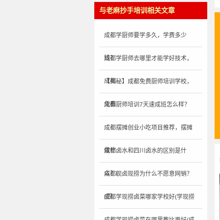
与老麻抄手培训相关文章
成都学厨师要学多久，学费多少
钱？
成都学厨师去哪里才能学好技术，
成都
【揭秘】成都免费厨师培训学校，
免费
成都厨师培训7天速成班怎么样？
成都摆摊创业小吃项目推荐，摆摊
做什
成都卤水和四川卤水的区别是什
么？(
成都现卤现捞为什么不愿意网销？
(四
成都学现捞卤菜哪家学校好(学现捞