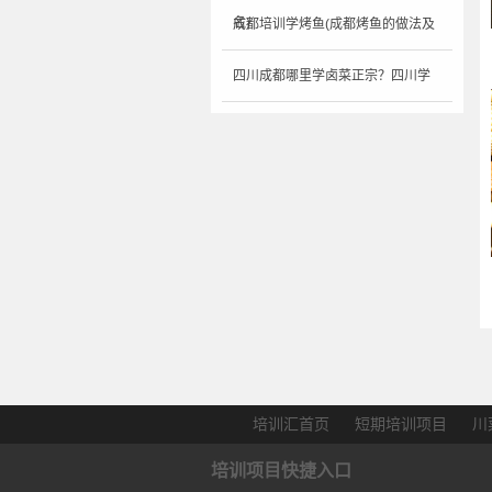
名)
成都培训学烤鱼(成都烤鱼的做法及
四川成都哪里学卤菜正宗？四川学
卤菜
培训汇首页
短期培训项目
川
培训项目快捷入口