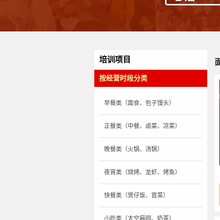
培训项目
按经营时段分类
早餐类（面食、包子馒头）
正餐类（中餐、卤菜、凉菜）
晚餐类（火锅、汤锅）
夜宵类（烧烤、龙虾、烤鱼）
快餐类（煲仔饭、冒菜）
小吃类（太空麻园、奶茶）