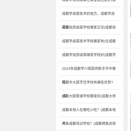
成都学现捞卤菜在哪里教比更好(成
成都学卤菜技术的地方，成都学卤
菜技
成都现捞卤菜学校哪家正宗(成都现
成都学卤菜技术学校哪家有(在成都
成都学现捞卤菜哪家学校好(成都学
2024年成都学川菜厨师新手开中餐
馆
成都市大厨烹饪学校有哪些优势?
(成
成都大厨靠谱学校哪家好(成都大师
成都本地人在哪吃小吃？(成都本地
人
烤鱼成都培训学校？(成都烤鱼店排