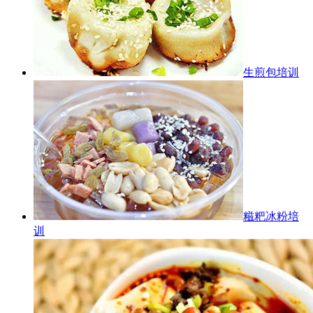
生煎包培训
糍粑冰粉培
训