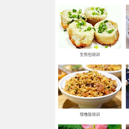
生煎包培训
怪噜饭培训