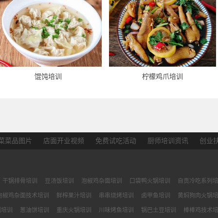
馄饨培训
柠檬鸡爪培训
菜菜品图片
店面开业视频
免费试吃活动
厨师培训资讯
创业
干锅排骨培训
豆汤饭培训
泡椒鸡杂面培训
口袋鸭火锅培训
自贡冷吃系列
泡椒鸡杂面技术培训
鲜榨果汁培训
串串烧烤培训
卤甲鱼培训
黄焖狗肉火锅
锅培训
葱油饼培训
重庆火锅培训
川味烤鱼培训
锅巴土豆培训
棒棒鸡技术