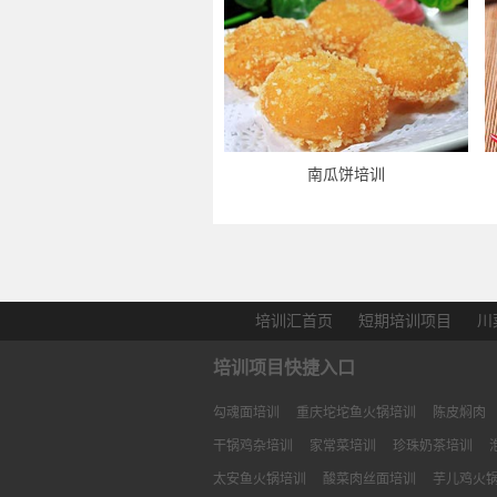
南瓜饼培训
培训汇首页
短期培训项目
川
培训项目快捷入口
勾魂面培训
重庆坨坨鱼火锅培训
陈皮焖肉
干锅鸡杂培训
家常菜培训
珍珠奶茶培训
太安鱼火锅培训
酸菜肉丝面培训
芋儿鸡火