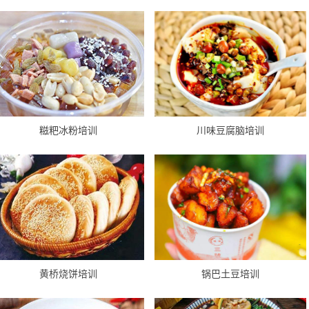
糍粑冰粉培训
川味豆腐脑培训
黄桥烧饼培训
锅巴土豆培训