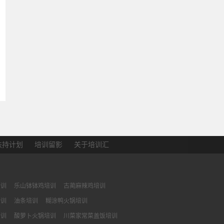
扶持计划
培训留影
关于培训汇
培训
乐山钵钵鸡培训
古蔺麻辣鸡培训
培训
油条培训
糊涂鸭火锅培训
培训
酸萝卜火锅培训
川菜家常菜盖饭培训