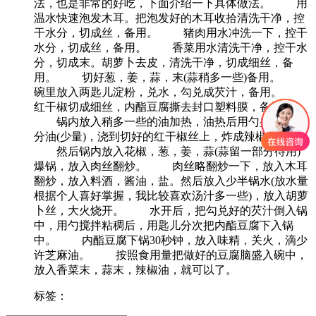
法，也是非常的好吃，下面介绍一下具体做法。 用
温水快速泡发木耳。把泡发好的木耳收拾清洗干净，控
干水分，切成丝，备用。 猪肉用水冲洗一下，控干
水分，切成丝，备用。 香菜用水清洗干净，控干水
分，切成末。胡萝卜去皮，清洗干净，切成细丝，备
用。 切好葱，姜，蒜，末(蒜稍多一些)备用。
碗里放入两匙儿淀粉，兑水，勾兑成芡汁，备用。
红干椒切成细丝，内酯豆腐撕去封口塑料膜，备用。
锅内放入稍多一些的油加热，油热后用勺盛出一部
分油(少量)，浇到切好的红干椒丝上，炸成辣椒油。
然后锅内放入花椒，葱，姜，蒜(蒜留一部分待用)
爆锅，放入肉丝翻炒。 肉丝略翻炒一下，放入木耳
翻炒，放入料酒，酱油，盐。然后放入少半锅水(放水量
根据个人喜好掌握，我比较喜欢汤汁多一些)，放入胡萝
卜丝，大火烧开。 水开后，把勾兑好的芡汁倒入锅
中，用勺搅拌粘稠后，用匙儿分次把内酯豆腐下入锅
中。 内酯豆腐下锅30秒钟，放入味精，关火，滴少
许芝麻油。 按照食用量把做好的豆腐脑盛入碗中，
放入香菜末，蒜末，辣椒油，就可以了。
标签：