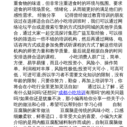
重食物的味道，但非常注重进食时的环境与氛围。要求
进食的环境场景化、情绪化，从而能更好的满足他们的
感性需求。 经验分享 记得曾经做过教育培训的朋友
说过在选择适合自己的小吃培训班时，我们可以通过网
络论坛平台或是搜索引擎的方式找到同城的其他学员集
合，通过大家一起交流探讨集思广益互取经验，可以很
快的筛选出一些不错的培训机构，然后再通过网络、电
话咨询方式或是参加免费试听课程的方式了解这些培训
机构的师资力量和教学质量。最后就是根据自身的时间
安排选择合适的课程。 小吃消费人群广泛，简单、
方便、易学易懂，而且小吃投资小、风险小、操作简
单。利润相对丰厚，风险性极低;投资可大可小，可高可
低，可进可退;所以学习者不需要文化知识的限制，没有
年龄的限制，只要你努力，勤奋，再加上培训学习，你
将会在小吃行业里更加灵活自如! 通过以上了解，还
有什么疑问吗?还想问“
成都小吃培训
有用吗”的相关问题
吗?如果你还是犹豫不决，那小编再给你分享一些关于小
吃的做法和心得，希望可以帮到你! 学习心得 自制
豆腐脑的家常做法 豆腐脑是传统的风味小吃，口感
细嫩柔软，鲜香适口，非常受大众的喜爱。小编为大家
介绍的是用内酯豆腐配辅料制作而成的，自制豆腐脑做