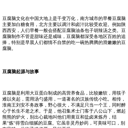
豆腐脑文化在中国大地上是千变万化，南方城市的早餐豆腐脑
主要加白糖食用，北方主要以调汁和卤汁比较受欢迎。例如陕
西西安，人们早餐一般会搭配豆腐脑油条包子胡辣汤之类。豆
腐脑制作不管是甜味还是咸味，豆腐脑都深受各地区百姓的追
捧，特别是早晨人们都情不自禁的吃一碗热腾腾的滑嫩嫩的豆
腐脑。
豆腐脑起源与故事
豆腐脑是利用大豆蛋白制成的高营养食品，比较嫩软，用筷子
难以夹起，需用汤勺盛用，一道著名的汉族传统小吃。相传，
淮南王刘安不务政事，野心很大，不满足只当一个王，同时醉
心于长生不老之术。于是，他召集术士门客于八公山下，燃起
熊熊的炉火，别出心裁地叫他们用黄豆和盐卤来炼丹，结
果"炼"得雪白细腻的豆腐。它虽非灵丹妙药，可美味可口，别