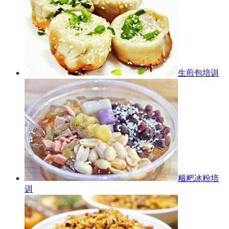
生煎包培训
糍粑冰粉培
训