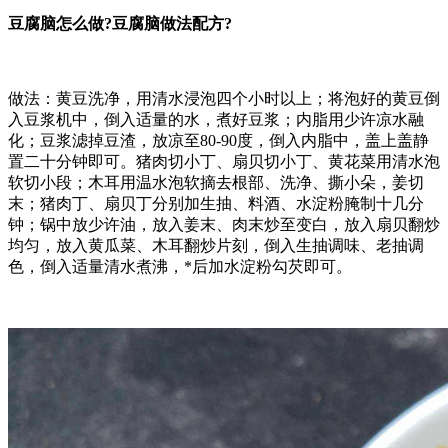
豆腐脑怎么做?豆腐脑做法配方?
做法：黄豆洗净，用清水浸泡四个小时以上；将泡好的黄豆倒
入豆浆机中，倒入适量的水，煮好豆浆；内脂用少许凉水融
化；豆浆滤掉豆渣，放凉至80-90度，倒入内脂中，盖上盖静
置二十分钟即可。猪肉切小丁、扇贝切小丁、黄花菜用清水泡
软切小段；木耳用温水泡软摘去根部、洗净、撕小朵，姜切
末；猪肉丁、扇贝丁分别加生抽、料酒、水淀粉腌制十几分
钟；锅中放少许油，放入姜末、肉末炒至变白，放入扇贝翻炒
均匀，放入黄瓜菜、木耳翻炒片刻，倒入生抽调味、老抽调
色，倒入适量清水煮沸，*后加水淀粉勾芡即可。