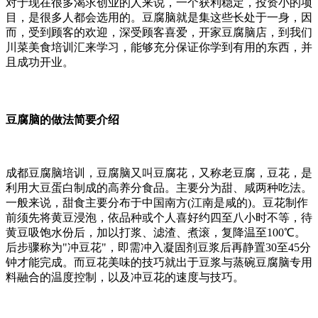
对于现在很多渴求创业的人来说，一个获利稳定，投资小的项
目，是很多人都会选用的。豆腐脑就是集这些长处于一身，因
而，受到顾客的欢迎，深受顾客喜爱，开家豆腐脑店，到我们
川菜美食培训汇来学习，能够充分保证你学到有用的东西，并
且成功开业。
豆腐脑的做法简要介绍
成都豆腐脑培训，豆腐脑又叫豆腐花，又称老豆腐，豆花，是
利用大豆蛋白制成的高养分食品。主要分为甜、咸两种吃法。
一般来说，甜食主要分布于中国南方(江南是咸的)。豆花制作
前须先将黄豆浸泡，依品种或个人喜好约四至八小时不等，待
黄豆吸饱水份后，加以打浆、滤渣、煮滚，复降温至100℃。
后步骤称为"冲豆花"，即需冲入凝固剂豆浆后再静置30至45分
钟才能完成。而豆花美味的技巧就出于豆浆与蒸碗豆腐脑专用
料融合的温度控制，以及冲豆花的速度与技巧。