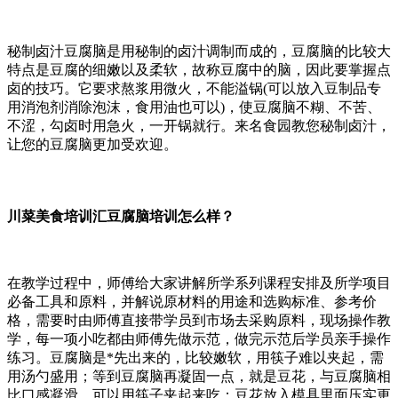
秘制卤汁豆腐脑是用秘制的卤汁调制而成的，豆腐脑的比较大
特点是豆腐的细嫩以及柔软，故称豆腐中的脑，因此要掌握点
卤的技巧。它要求熬浆用微火，不能溢锅(可以放入豆制品专
用消泡剂消除泡沫，食用油也可以)，使豆腐脑不糊、不苦、
不涩，勾卤时用急火，一开锅就行。来名食园教您秘制卤汁，
让您的豆腐脑更加受欢迎。
川菜美食培训汇豆腐脑培训怎么样？
在教学过程中，师傅给大家讲解所学系列课程安排及所学项目
必备工具和原料，并解说原材料的用途和选购标准、参考价
格，需要时由师傅直接带学员到市场去采购原料，现场操作教
学，每一项小吃都由师傅先做示范，做完示范后学员亲手操作
练习。豆腐脑是*先出来的，比较嫩软，用筷子难以夹起，需
用汤勺盛用；等到豆腐脑再凝固一点，就是豆花，与豆腐脑相
比口感凝滑，可以用筷子夹起来吃；豆花放入模具里面压实更