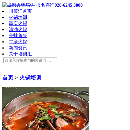
报名咨询
028-6245 3800
川菜汇首页
火锅培训
重庆火锅
清油火锅
美蛙鱼头
牛杂火锅
新闻资讯
关于培训汇
首页
>
火锅培训