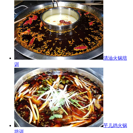
清油火锅培
训
芋儿鸡火锅
培训