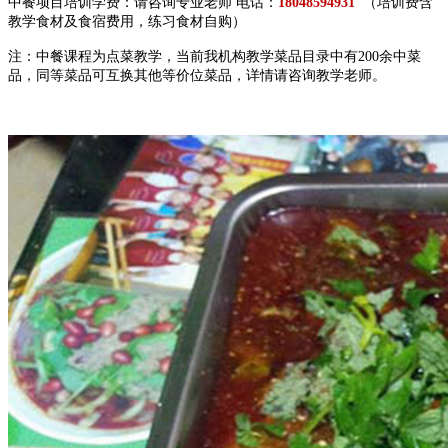
中餐项目培训学费：请咨询专业老师 电话：
18048594931
（培训费含
教学食材及食宿费用，练习食材自购）
注：中餐课程为点菜教学，当前我机构教学菜品目录中有200余中菜
品，同等菜品可互换其他等价位菜品，详情请咨询教学老师。