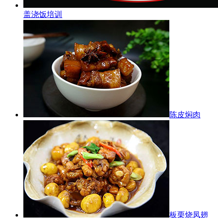
盖浇饭培训
陈皮焖肉
板栗烧凤翅