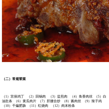
（二）常规荤菜
（1）宫保鸡丁 （2）回锅肉 （3）盐煎肉 （4）鱼香肉丝 （5）白
油肚条 （6）黄瓜肉片 （7）肝腰合炒 （8）酱肉丝 （9）辣子鸡
（10）干煸肥肠 （11）红烧肉 （12）肉末粉条