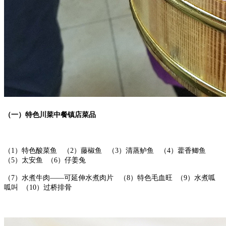
（一）特色川菜中餐镇店菜品
（1）特色酸菜鱼 （2）藤椒鱼 （3）清蒸鲈鱼 （4）藿香鲫鱼
（5）太安鱼 （6）仔姜兔
（7）水煮牛肉——可延伸水煮肉片 （8）特色毛血旺 （9）水煮呱
呱叫 （10）过桥排骨