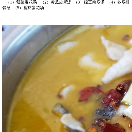
（1）紫菜蛋花汤 （2）黄瓜皮蛋汤 （3）绿豆南瓜汤 （4）冬瓜排
骨汤 （5）番茄蛋花汤