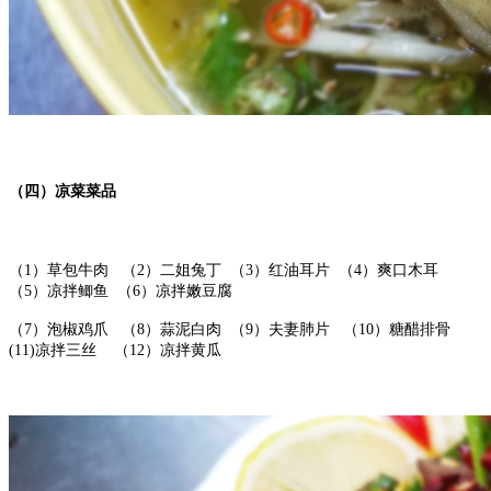
（四）凉菜菜品
（1）草包牛肉 （2）二姐兔丁 （3）红油耳片 （4）爽口木耳
（5）凉拌鲫鱼 （6）凉拌嫩豆腐
（7）泡椒鸡爪 （8）蒜泥白肉 （9）夫妻肺片 （10）糖醋排骨
(11)凉拌三丝 （12）凉拌黄瓜