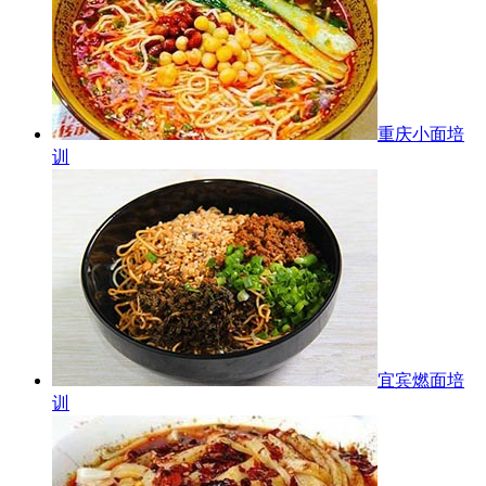
重庆小面培
训
宜宾燃面培
训