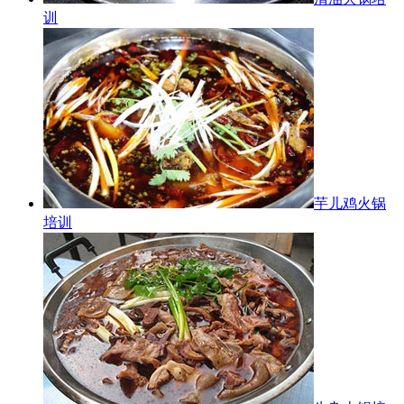
训
芋儿鸡火锅
培训