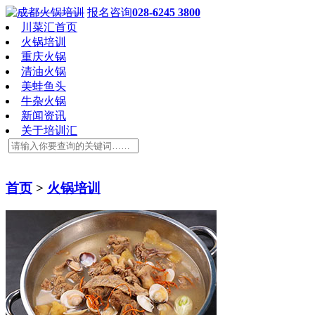
报名咨询
028-6245 3800
川菜汇首页
火锅培训
重庆火锅
清油火锅
美蛙鱼头
牛杂火锅
新闻资讯
关于培训汇
首页
>
火锅培训