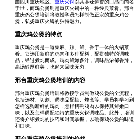
国四川重庆地区。
重庆火锅
以其麻辣鲜香的口感而闻名
于世，而鸡公煲则是重庆火锅中的一种经典菜肴。邢台
重庆鸡公煲培训将教授学员怎样制做正宗的重庆鸡公
煲，弘扬重庆火锅的独特魅力。
重庆鸡公煲的特点
重庆鸡公煲是一道集麻、辣、鲜、香于一体的火锅菜
肴。它选用新鲜的鸡肉和多种配料，配搭独特的调味
品，经过煮炖而成。鸡肉鲜嫩多汁，调味品浓郁香辣，
高汤醇厚鲜美，吃起来回味无穷。
邢台重庆鸡公煲培训的内容
邢台重庆鸡公煲培训将教授学员制做鸡公煲的全流程，
包括选材、切割、调味品配搭、炖煮等。学员将学习到
怎样选购新鲜的鸡肉，怎样切割鸡肉以保持其鲜嫩口
味，以及怎样调配独特的重庆火锅调味品。此外，培训
还将介绍煮炖的技巧和时间掌握，以确保鸡公煲的味道
和口味。
邢台重庆鸡公煲培训的价格