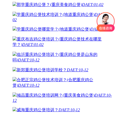
那学重庆鸡公煲？(重庆美食鸡公煲)
DAET:01-02
学重庆鸡公煲技术培训？(地道重庆鸡公煲)
DAET:01-
02
学重庆鸡公煲哪里学？(地道重庆鸡公煲)
DAET:01-02
重庆布吉鸡公煲培训？(重庆鸡公煲技术在哪里
学？)
DAET:01-02
临沂重庆鸡公煲培训？(重庆鸡公煲是山东的
吗)
DAET:10-12
新郑重庆鸡公煲培训学校？
DAET:10-12
合肥正宗鸡公煲技术培训？(合肥重庆鸡公
煲)
DAET:10-12
倾品重庆鸡公煲培训网？(重庆美食鸡公煲)
DAET:10-
12
威海重庆鸡公煲培训？
DAET:10-12