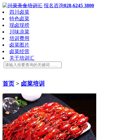
报名咨询
028-6245 3800
四川卤菜
特色卤菜
现卤现捞
川味凉菜
培训费用
卤菜图片
卤菜经营
关于培训汇
首页
>
卤菜培训