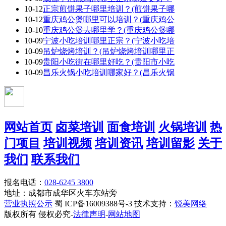
10-12
正宗煎饼果子哪里培训？(煎饼果子哪
10-12
重庆鸡公煲哪里可以培训？(重庆鸡公
10-10
重庆鸡公煲去哪里学？(重庆鸡公煲哪
10-09
宁波小吃培训哪里正宗？(宁波小吃培
10-09
吊炉烧烤培训？(吊炉烧烤培训哪里正
10-09
贵阳小吃街在哪里好吃？(贵阳市小吃
10-09
昌乐火锅小吃培训哪家好？(昌乐火锅
网站首页
卤菜培训
面食培训
火锅培训
热
门项目
培训视频
培训资讯
培训留影
关于
我们
联系我们
报名电话：
028-6245 3800
地址：成都市成华区火车东站旁
营业执照公示
蜀 ICP备16009388号-3 技术支持：
锐美网络
版权所有 侵权必究-
法律声明
-
网站地图