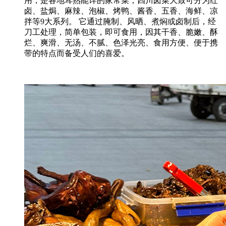
用，是各地耳熟能详的家常菜，四川卤菜大致可分为红
卤、盐焗、麻辣、泡椒、烤鸭、酱香、五香、海鲜、凉
拌等9大系列。 它通过腌制、风晒、煮焖或卤制后，经
刀工处理，简单包装，即可食用，因其干香、脆嫩、酥
烂、爽滑、无汤、不腻、色泽光亮、食用方便、便于携
带的特点而备受人们的喜爱。