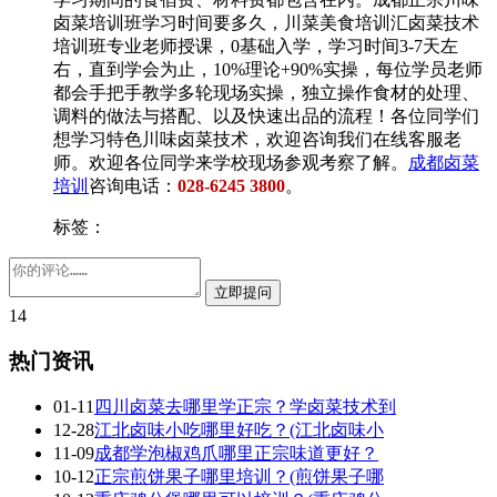
卤菜培训班学习时间要多久，川菜美食培训汇卤菜技术
培训班专业老师授课，0基础入学，学习时间3-7天左
右，直到学会为止，10%理论+90%实操，每位学员老师
都会手把手教学多轮现场实操，独立操作食材的处理、
调料的做法与搭配、以及快速出品的流程！各位同学们
想学习特色川味卤菜技术，欢迎咨询我们在线客服老
师。欢迎各位同学来学校现场参观考察了解。
成都卤菜
培训
咨询电话：
028-6245 3800
。
标签：
14
热门资讯
01-11
四川卤菜去哪里学正宗？学卤菜技术到
12-28
江北卤味小吃哪里好吃？(江北卤味小
11-09
成都学泡椒鸡爪哪里正宗味道更好？
10-12
正宗煎饼果子哪里培训？(煎饼果子哪