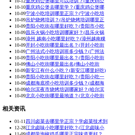
10-12
重庆鸡公煲哪里可以培训？(重庆鸡公
10-10
重庆鸡公煲去哪里学？(重庆鸡公煲哪
10-09
宁波小吃培训哪里正宗？(宁波小吃培
10-09
吊炉烧烤培训？(吊炉烧烤培训哪里正
10-09
贵阳小吃街在哪里好吃？(贵阳市小吃
10-09
昌乐火锅小吃培训哪家好？(昌乐火锅
10-09
漳州 越南小吃哪里好吃？(漳州越南粿
10-09
开封小吃街哪里最出名？(开封小吃街
10-09
广州法式小吃培训班多少钱？(广州法
10-09
贵阳小吃街哪里最出名？(贵阳小吃街
10-09
佛山小吃街哪里最出名(佛山小吃街
10-09
新安江有什么小吃？(新安江哪里好吃)
10-09
贵阳小吃街在哪里好吃？(贵阳小吃一
10-09
成都海底捞小吃培训多少钱？(成都海
10-09
哈尔滨夜市烧烤培训哪家好？(哈尔滨
10-09
北京小吃街哪里最地道？(北京小吃街
相关资讯
01-11
四川卤菜去哪里学正宗？学卤菜技术到
12-28
江北卤味小吃哪里好吃？(江北卤味小
11-09
成都学泡椒鸡爪哪里正宗味道更好？