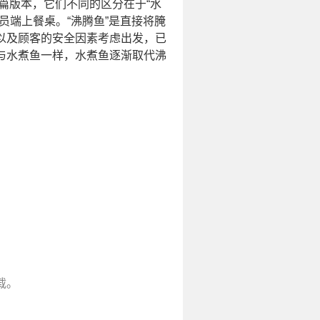
妹篇版本，它们不同的区分在于“水
员端上餐桌。“沸腾鱼”是直接将腌
以及顾客的安全因素考虑出发，已
与水煮鱼一样，水煮鱼逐渐取代沸
载。