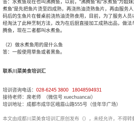
答：水煮鱼现在也叫沸腾鱼，以前，“沸腾鱼”和“水煮鱼”为姐
煮鱼”是先把鱼片烫至四成熟，再浇热油烫熟鱼片，再由服务人
码后的生鱼片在餐桌前浇热油烫熟食用，目前，为了服务人员
经淘汰了此种烹制方法，改为在后厨直接加工成熟出品，做法
腾鱼，现在二者都叫水煮鱼。
（2）做水煮鱼用的是什么鱼
答：一般使用草鱼或者黑鱼。
联系川菜美食培训汇
培训咨询电话：
028-6245 3800 18048594931
接待老师：席老师 （微信号 xuechuancai）
培训地址：成都市成华区峨眉山路555号（佳年华广场）
本文由成都川菜美食培训汇原创发布（），未经允许，不得转