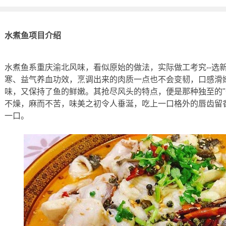
水煮鱼项目介绍
水煮鱼系重庆渝北风味，看似原始的做法，实际做工考究--选
寒、益气养血功效，烹调出来的肉质一点也不会变韧，口感滑
味，又保持了鱼的鲜嫩。其抢尽风头的特点，便是那种独至的"
不燥，麻而不苦，味美之初令人垂涎，吃上一口格外的唇齿留
一口。