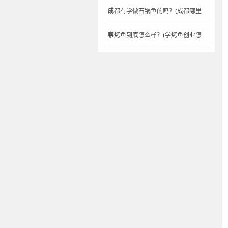
成
成都有学做石锅鱼的吗？(成都哪里
有
学烤鱼到底怎么样？(学烤鱼创业怎
么