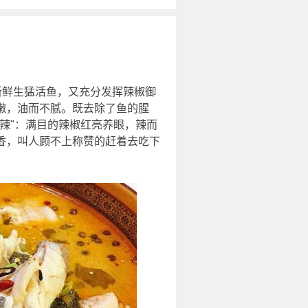
新鲜生猛活鱼，又充分发挥辣椒御
嫩，油而不腻。既去除了鱼的腥
辣"：满目的辣椒红亮养眼，辣而
香，叫人顾不上称赞的赶着去吃下