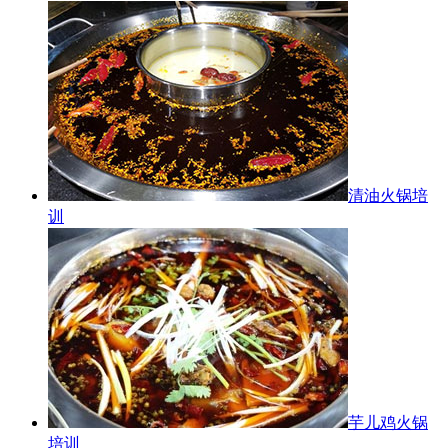
清油火锅培
训
芋儿鸡火锅
培训