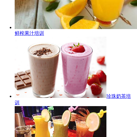
鲜榨果汁培训
珍珠奶茶培
训