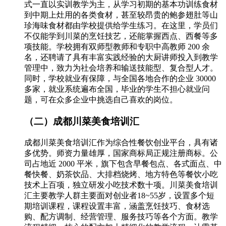
式一直以实训教学为主，从学习初期的基本功训练食材
到中期上灶用的各类食材，甚至较昂贵的鲍参翅肚等山
珍海味食材都由学校提供给学生练习。在这里，学员们
不仅能学到川菜的烹饪技艺，还能掌握西点、西餐等多
项技能。学校拥有双师型教师和专职中高教师 200 余
名，还聘请了具有丰富实践经验的大厨讲师投入到教学
管理中，致力为社会培养和输送技能型、复合型人才。
同时，学校就业有保障，与全国各地合作的企业 30000
多家，就业系统遍布全国，毕业的学生不担心就业问
题，可在众多企业中挑选自己喜欢的岗位。
（二）成都川菜美食培训汇
成都川菜美食培训汇作为综合性餐饮创业平台，具有诸
多优势。师资力量雄厚，国家商标局正规注册商标。公
司占地近 2000 平米，旗下包含早餐包点、各式面点、中
餐快餐、奶茶饮品、大排档烧烤、地方特色等餐饮小吃
技术上百项，独立研发小吃技术数十项。川菜美食培训
汇主要教学人群主要面对创业者18~55岁，设置多个短
期培训课程，课程设置丰富，涵盖烹饪技巧、食材选
购、配方调制、经营管理、服务技巧等各个方面。教学