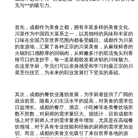
无与**的吸引力。
首先，成都作为美食之都，拥有丰富多样的美食文化。
川菜作为中国四大菜系之一，以其独特的风味和丰富的
口味在全国乃至世界范围内都备受瞩目。成都作为川菜
的发源地，汇聚了各种正宗的川菜美食，从麻辣鲜香的
火锅到口感醇厚的回锅肉，从鲜嫩多汁的双流兔头到香
辣可口的龙抄手，每一道菜都散发着浓郁的川味魅力。
在这里学厨，学员们可以亲身感受和学习到最正宗的川
菜烹饪技艺，为未来的职业发展打下坚实的基础。
其次，成都的餐饮业蓬勃发展，为学厨者提供了广阔的
就业前景。随着人们生活水平的提高，对美食的需求也
日益增长。成都的餐厅、酒店、小吃摊等各类餐饮场所
数不胜数，对厨师的需求量巨大。据统计，目前成都市
场上对于厨师人才的需求量逐年增加，尤其是在高端餐
饮领域，对于具有专业技能和经验的厨师的需求更加迫
切。而且，成都的美食文化吸引了来自世界各地的游