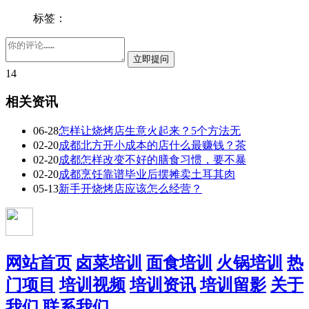
标签：
14
相关资讯
06-28
怎样让烧烤店生意火起来？5个方法无
02-20
成都北方开小成本的店什么最赚钱？茶
02-20
成都怎样改变不好的膳食习惯，要不暴
02-20
成都烹饪靠谱毕业后摆摊卖土耳其肉
05-13
新手开烧烤店应该怎么经营？
网站首页
卤菜培训
面食培训
火锅培训
热
门项目
培训视频
培训资讯
培训留影
关于
我们
联系我们