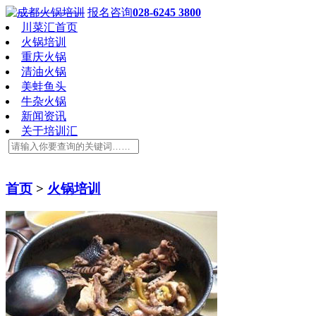
报名咨询
028-6245 3800
川菜汇首页
火锅培训
重庆火锅
清油火锅
美蛙鱼头
牛杂火锅
新闻资讯
关于培训汇
首页
>
火锅培训