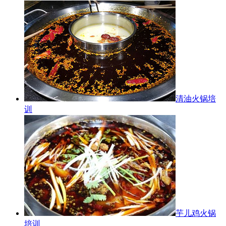
清油火锅培
训
芋儿鸡火锅
培训