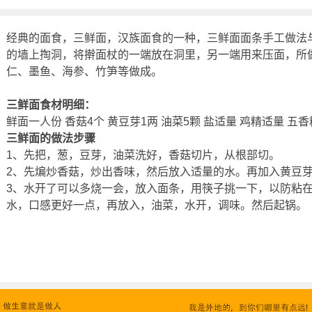
经典的面食，三鲜面，汉族面食的一种，三鲜面面条手工做法
的墙上掏洞，将擀面杖的一端放在洞里，另一端用来压面，所
仁、墨鱼、海参、竹笋等做成。
三鲜面食材明细：
鲜面一人份 香菇4个 黄豆芽1两 油菜5颗 盐适量 鸡精适量 五香
三鲜面的做法步骤
1、先把，葱，豆芽，油菜洗好，香菇切片，从根部切。
2、先煸炒香菇，炒出香味，然后放入适量的水。再加入黄豆
3、水开了可以多烧一会，放入面条，用筷子挑一下，以防粘
水，口感更好一点，再放入，油菜，水开，调味。然后起锅。