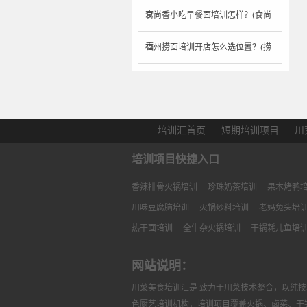
京
食尚香小吃早餐面培训怎样？(食尚
香
福州捞面培训开店怎么选位置？(捞
面
培训汇首页
短期培训项目
川
培训项目快捷入口
香辣排骨火锅培训
珍珠奶茶培训
果木烤鸭
川味豆腐脑培训
火锅炒料培训
老妈兔头培
热干面培训
全牛杂火锅培训
干锅耗儿鱼培
网站说明：
川菜美食培训汇是 致力于川菜技术整合，以纯
色厨艺培训机构，培训项目覆盖火锅、卤菜、干