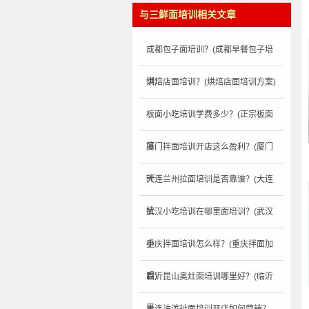
与三鲜面培训相关文章
成都包子面培训？(成都早餐包子培
训)
烘焙店面培训？(烘焙店面培训方案)
板面小吃培训学费多少？(正宗板面
培
厦门拌面培训开店这么盈利？(厦门
拌
大连兰州拉面培训是否靠谱？(大连
拉
武汉小吃培训在哪里面培训？(武汉
小
重庆拌面培训怎么样？(重庆拌面加
盟)
临沂昆山奥灶面培训哪里好？(临沂
昆