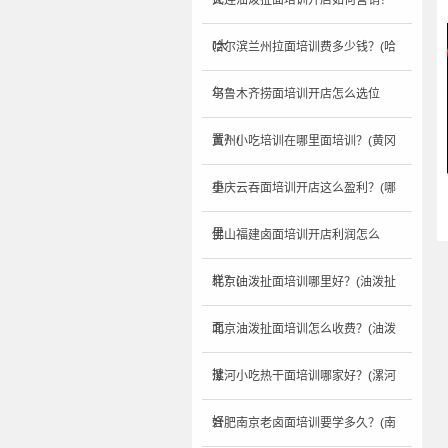
大连油泼扯面培训开店如何营销？
(大
哈尔滨兰州拉面培训费多少钱？(哈
尔
乌鲁木齐捞面培训开店怎么选位
置？(
黄州小吃培训在哪里面培训？(黄冈
小
重庆云吞面培训开店这么盈利？(哪
里
佛山福建卤面培训开店利润怎么
样？(
北京油泼扯面培训哪里好？(油泼扯
面
北京油泼扯面培训怎么收费？(油泼
扯
漯河小吃热干面培训哪家好？(漯河
好
合肥南京老卤面培训要学多久？(南