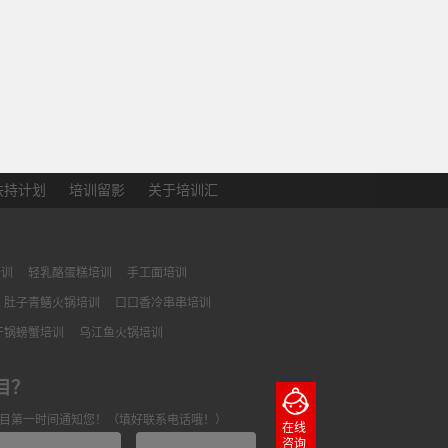
扶持计划
培训留影
关于培训汇
培训
轻乳酪蛋糕培训
手工面培训
肚子青鳝火锅培训
口口香冷串串培训
干锅螃蟹培训
乌江鱼火锅培训
目？
目第一时间通知您！（填好联系电话哦！）
在线
咨询