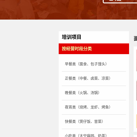
培训项目
按经营时段分类
早餐类（面食、包子馒头）
正餐类（中餐、卤菜、凉菜）
晚餐类（火锅、汤锅）
夜宵类（烧烤、龙虾、烤鱼）
快餐类（煲仔饭、冒菜）
小吃类（太空麻园、奶茶）