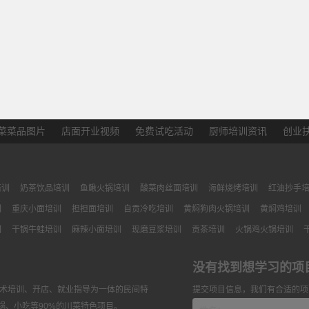
菜菜品图片
店面开业视频
免费试吃活动
厨师培训资讯
创业
培训
奶茶饮品培训
鱼鳅火锅培训
酸菜肉丝面培训
海鲜烧烤培训
红油抄手
训
重庆小面培训
担担面培训
自贡冷吃培训
黄焖狗肉火锅培训
黄焖鸡培训
训
干锅牛蛙培训
麻辣小面培训
现磨豆浆培训
贡茶培训
火锅鸡火锅培训
没有找到想学习的项
技术培训、开店、就业指导为一体的民间特
提交项目信息，我们有合适的项
锅、小吃等90%的川菜特色项目。