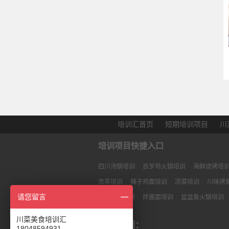
培训汇首页
短期培训项目
川
培训项目快捷入口
四川汤锅培训
百岁鸡火锅培训
海鲜烧烤培
贡茶培训
辣子鸡面培训
凉菜培训
川味烤
请您留言
火锅炒料培训
炸酱面培训
盆盆鱼火锅培训
川菜美食培训汇
网站说明：
18048594931