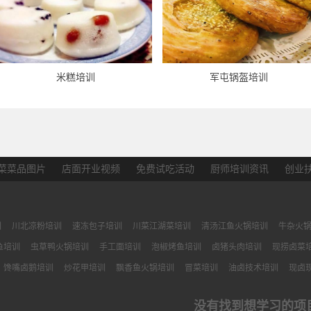
米糕培训
军屯锅盔培训
菜菜品图片
店面开业视频
免费试吃活动
厨师培训资讯
创业
训
川北凉粉培训
速冻包子培训
川菜江湖菜培训
清汤江鱼火锅培训
牛杂火
鱼培训
虫草鸭火锅培训
手工面培训
泡椒烤鱼培训
卤猪头肉培训
现捞卤菜
馋嘴卤鹅培训
炒花甲培训
飘香鱼火锅培训
冒菜培训
油卤技术培训
现卤
没有找到想学习的项