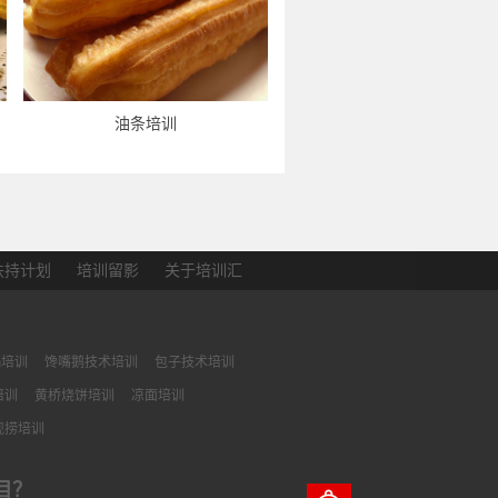
油条培训
扶持计划
培训留影
关于培训汇
锅培训
馋嘴鹅技术培训
包子技术培训
培训
黄桥烧饼培训
凉面培训
现捞培训
目？