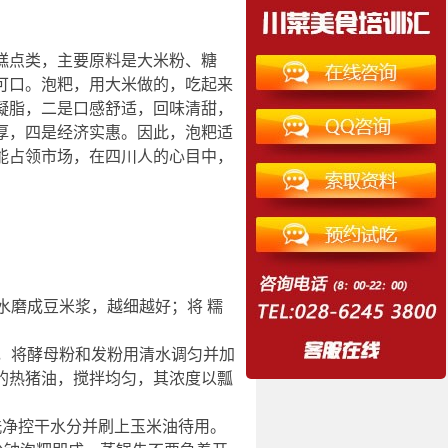
糕点类，主要原料是大米粉、糖
可口。泡粑，用大米做的，吃起来
凝脂，二是口感舒适，回味清甜，
厚，四是经济实惠。因此，泡粑适
能占领市场，在四川人的心目中，
水磨成豆米浆，越细越好；将 糯
，将酵母粉和发粉用清水调匀并加
的热猪油，搅拌均匀，其浓度以瓢
洗净控干水分并刷上玉米油待用。