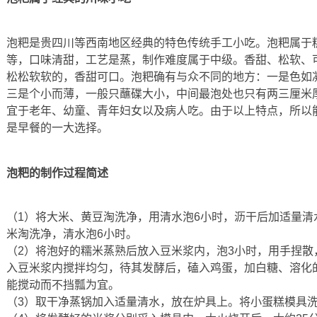
泡粑是贵四川等西南地区经典的特色传统手工小吃。泡粑属于
等，口味清甜，工艺是蒸，制作难度属于中级。香甜、松软、
松松软软的，香甜可口。泡粑确有与众不同的地方：一是色如
三是个小而薄，一般只蘸碟大小，中间最泡处也只有两三厘米
宜于老年、幼童、青年妇女以及病人吃。由于以上特点，所以
是早餐的一大选择。
泡粑的制作过程简述
（1）将大米、黄豆淘洗净，用清水泡6小时，沥干后加适量清
米淘洗净，清水泡6小时。
（2）将泡好的糯米蒸熟后放入豆米浆内，泡3小时，用手捏散
入豆米浆内搅拌均匀，待其发酵后，磕入鸡蛋，加白糖、溶化
能搅动而不挡瓢为宜。
（3）取干净蒸锅加入适量清水，放在炉具上。将小蛋糕模具