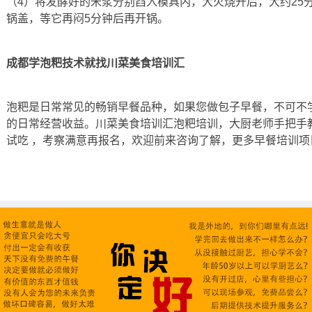
（4）将发酵好的米浆分别舀入模具内，大火烧开后，大约25
锅盖，等它再闷5分钟后再开锅。
成都学泡粑技术就找川菜美食培训汇
泡粑是日常常见的畅销早餐品种，如果您做包子早餐，不可不
的日常经营收益。川菜美食培训汇泡粑培训，大厨老师手把手
试吃 ，考察满意再报名，欢迎前来咨询了解，更多早餐培训项目请咨