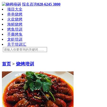
报名咨询
028-6245 3800
项目大全
串串烧烤
火盆烧烤
海鲜烧烤
烤鱼培训
手撕烤兔
龙虾培训
关于培训汇
首页
>
烧烤培训