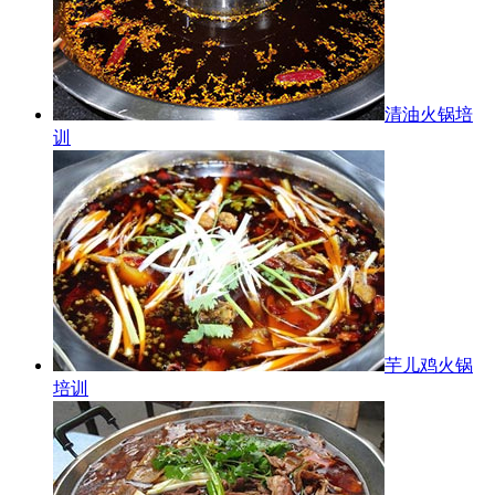
清油火锅培
训
芋儿鸡火锅
培训