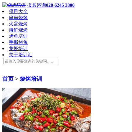
报名咨询
028-6245 3800
项目大全
串串烧烤
火盆烧烤
海鲜烧烤
烤鱼培训
手撕烤兔
龙虾培训
关于培训汇
首页
>
烧烤培训