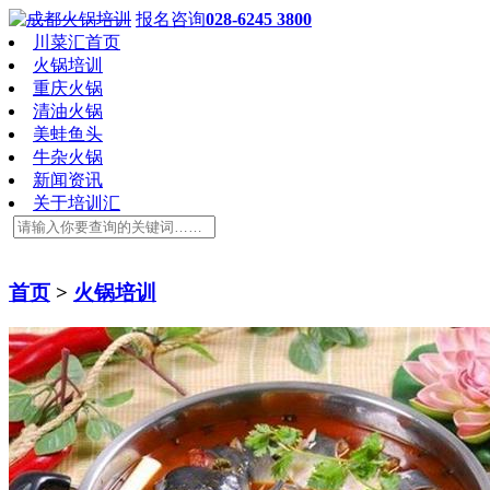
报名咨询
028-6245 3800
川菜汇首页
火锅培训
重庆火锅
清油火锅
美蛙鱼头
牛杂火锅
新闻资讯
关于培训汇
首页
>
火锅培训