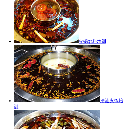
火锅炒料培训
清油火锅培
训