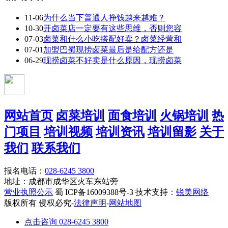
11-06
为什么当下普通人挣钱越来越难？
10-30
开卤菜店一定要有这些思维，否则您容
07-03
卤菜和什么小吃搭配好卖？卤菜经营和
07-01
加盟巴蜀现捞卤菜最后是给配方还是
06-29
现捞卤菜不好卖是什么原因，现捞卤菜
网站首页
卤菜培训
面食培训
火锅培训
热
门项目
培训视频
培训资讯
培训留影
关于
我们
联系我们
报名电话：
028-6245 3800
地址：成都市成华区火车东站旁
营业执照公示
蜀 ICP备16009388号-3 技术支持：
锐美网络
版权所有 侵权必究-
法律声明
-
网站地图
点击咨询 028-6245 3800