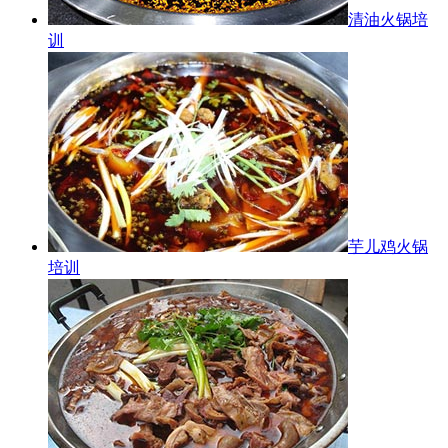
清油火锅培
训
芋儿鸡火锅
培训