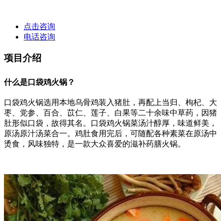
点击咨询
电话咨询
项目介绍
什么是口袋鸡火锅？
口袋鸡火锅选用本地乌骨鸡装入猪肚，再配上当归、枸杞、大
枣、党参、百合、苡仁、莲子、白果等二十余味中草药，因猪
肚形似口袋，故得其名。口袋鸡火锅菜汤汁醇厚，味道鲜美，
原汤原汁汤菜合一。鸡肚食用完后，可随配各种素菜在原汤中
烫食，风味独特，是一款大众喜爱的滋补药膳火锅。