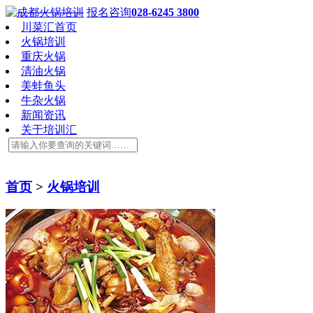
报名咨询
028-6245 3800
川菜汇首页
火锅培训
重庆火锅
清油火锅
美蛙鱼头
牛杂火锅
新闻资讯
关于培训汇
首页
>
火锅培训