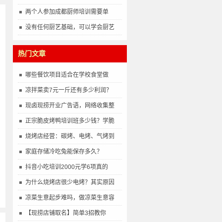
两个人参加成都厨师培训需要单
没有任何厨艺基础，可以学会厨艺
热门文章
哪些餐饮项目适合在学校食堂做
凉拌菜卖7元一斤还有多少利润？
现卤现捞开业广告语，网络收集整
正宗脆皮烤鸭培训班多少钱？学脆
烧烤店经营：碳烤、电烤、气烤到
家庭存储冷吃兔能保存多久？
抖音小吃培训2000元学6项真的
为什么烧烤店很少电烤？其实原因
凉菜生意起步难吗，做凉菜生意容
【现捞店铺取名】简单3招教你