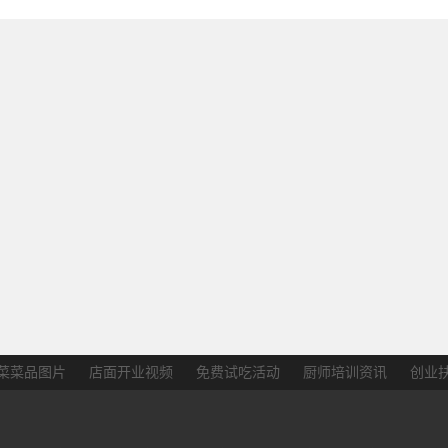
菜菜品图片
店面开业视频
免费试吃活动
厨师培训资讯
创业