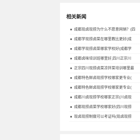
相关新闻
成都现卤现捞为什么不愿意网销？(四
成都学现捞卤菜在哪里教比更好(成
成都学现捞卤菜哪家学校好(成都学
成都卤味培训班哪里好,四川正宗川
正宗四川现捞卤菜凉拌菜培训哪里最
成都特色鲜卤现捞学校哪家更专业(
成都特色鲜卤现捞学校哪家更专业(
成都川卤现捞学校哪家正宗(川卤现
成都现捞卤菜学校哪家好(四川现捞
现卤现捞制做可以考证吗(现卤现捞