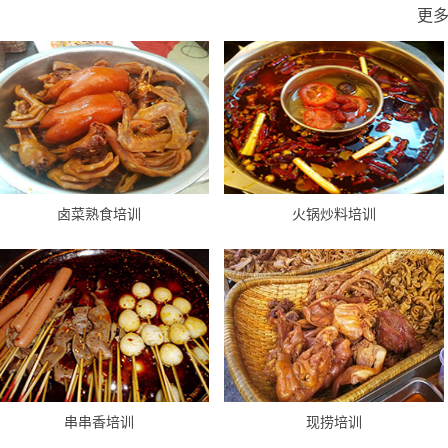
更
卤菜熟食培训
火锅炒料培训
串串香培训
现捞培训