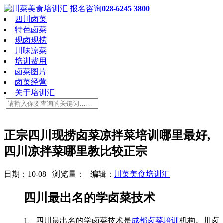
报名咨询
028-6245 3800
四川卤菜
特色卤菜
现卤现捞
川味凉菜
培训费用
卤菜图片
卤菜经营
关于培训汇
正宗四川现捞卤菜凉拌菜培训哪里最好,
四川凉拌菜哪里教比较正宗
日期：10-08 浏览量：
编辑：
川菜美食培训汇
四川最出名的学卤菜技术
1、四川最出名的学卤菜技术是
成都卤菜培训
机构。川卤