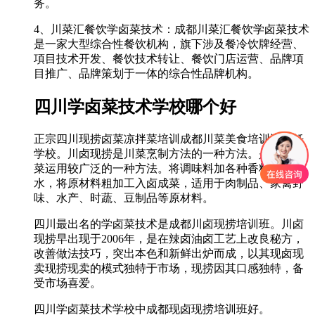
务。
4、川菜汇餐饮学卤菜技术：成都川菜汇餐饮学卤菜技术
是一家大型综合性餐饮机构，旗下涉及餐冷饮牌经营、
項目技术开发、餐饮技术转让、餐饮门店运营、品牌項
目推广、品牌策划于一体的综合性品牌机构。
四川学卤菜技术学校哪个好
正宗四川现捞卤菜凉拌菜培训成都川菜美食培训汇烹饪
学校。川卤现捞是川菜烹制方法的一种方法。是川菜冷
菜运用较广泛的一种方法。将调味料加各种香料制成卤
水，将原材料粗加工入卤成菜，适用于肉制品、家禽野
味、水产、时蔬、豆制品等原材料。
四川最出名的学卤菜技术是成都川卤现捞培训班。川卤
现捞早出现于2006年，是在辣卤油卤工艺上改良秘方，
改善做法技巧，突出本色和新鲜出炉而成，以其现卤现
卖现捞现卖的模式独特于市场，现捞因其口感独特，备
受市场喜爱。
四川学卤菜技术学校中成都现卤现捞培训班好。