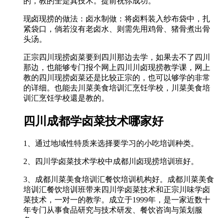
的，教的全是真技术。提前祝你成功。
现卤现捞的做法：卤水制做：将卤料装入纱布袋中，扎
紧袋口，倘若沒有老卤水、则需先用鸡骨、猪骨煮出骨
头汤。
正宗四川现捞卤菜要到四川那边去学，如果去不了四川
那边，也能够专门报个网上四川川卤现捞教学课，网上
教的四川现捞卤菜还是比较正宗的，也可以够学的非常
的详细。也能去川菜美食培训汇烹饪学校，川菜美食培
训汇烹饪学校還是教的。
四川成都学卤菜技术哪家好
1、通过地域性特质来选择要学习的小吃培训种类。
2、四川学卤菜技术学校中成都川卤现捞培训班好。
3、成都川菜美食培训汇餐饮培训机构好。成都川菜美食
培训汇餐饮培训班带来四川学卤菜技术和正宗川味学卤
菜技术，一对一的教学。成立于1999年，是一家近数十
年专门从事食品研究与技术研发、餐饮咨询与策划服