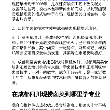
现捞早出现于2006年，是在辣卤油卤工艺上改良秘方，
改善做法技巧，突出本色和新鲜出炉而成，以其现卤现
卖现捞现卖的模式独特于市场，现捞因其口感独特，备
受市场喜爱。
2、四川学卤菜技术学校中成都鲜卤现捞培训班好。
3、川菜美食培训汇是成都较早的川卤现捞做法培训机
构，自2001年开始教授鲜卤现捞至今，已经有20余年的
凉卤培训经验。其中卤菜、张记秘卤、麻辣卤鹅、椒麻
鸡等凉卤項目深受学员欢迎，其菜肴在市场反响极好。
4、成都川菜美食培训汇餐饮培训机构好。成都川菜美食
培训汇餐饮培训机构带来四川学卤菜技术和正宗川味学
卤菜技术，一对一的教学。成立于1999年，是一家近数
十年专门从事食品研究与技术研制、餐饮咨询与策划服
务。
在成都四川现捞卤菜到哪里学专业
我真心推荐你去成都德志美食培训班，那确实非常不错