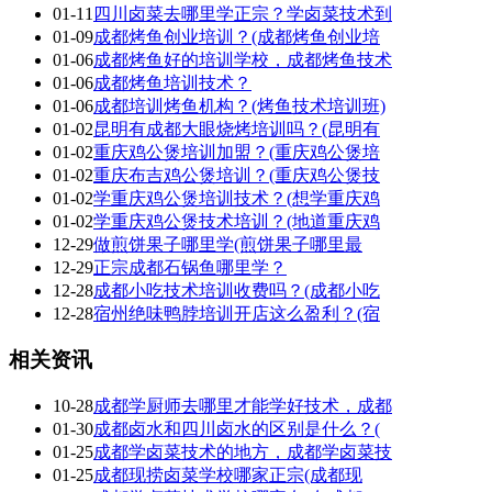
01-11
四川卤菜去哪里学正宗？学卤菜技术到
01-09
成都烤鱼创业培训？(成都烤鱼创业培
01-06
成都烤鱼好的培训学校，成都烤鱼技术
01-06
成都烤鱼培训技术？
01-06
成都培训烤鱼机构？(烤鱼技术培训班)
01-02
昆明有成都大眼烧烤培训吗？(昆明有
01-02
重庆鸡公煲培训加盟？(重庆鸡公煲培
01-02
重庆布吉鸡公煲培训？(重庆鸡公煲技
01-02
学重庆鸡公煲培训技术？(想学重庆鸡
01-02
学重庆鸡公煲技术培训？(地道重庆鸡
12-29
做煎饼果子哪里学(煎饼果子哪里最
12-29
正宗成都石锅鱼哪里学？
12-28
成都小吃技术培训收费吗？(成都小吃
12-28
宿州绝味鸭脖培训开店这么盈利？(宿
相关资讯
10-28
成都学厨师去哪里才能学好技术，成都
01-30
成都卤水和四川卤水的区别是什么？(
01-25
成都学卤菜技术的地方，成都学卤菜技
01-25
成都现捞卤菜学校哪家正宗(成都现