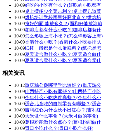
10-09
好吃的小吃有什么？(好吃的小吃都有
10-09
桌上摆多少个菜吉利？(桌上摆几道菜
10-09
烘焙培训学校哪里好啊北京？(烘焙培
10-09
拉好的面 能放多久？(面和好能放冰箱
10-09
咖啡店都有什么小吃？(咖啡店都有什
10-09
怎么形容上海小吃？(怎么样形容上海)
10-09
香港什么小吃？(香港什么小吃要排队
10-09
纸托一般都是什么蛋糕料？(纸托是怎
10-09
夏天适合做什么小吃？(夏天适合做什
10-09
夏季适合卖什么小吃？(夏季适合卖什
相关资讯
10-12
重庆鸡公煲哪里学比较好？(重庆鸡公
10-09
山西特产小吃有哪些？(山西特产小吃
10-09
今年什么小吃热度高些？(今年什么小
10-09
适合儿童吃的自制零食有哪些？(适合
10-09
吉利红心为什么长不出红心？(吉利红
10-09
大米做什么零食？(大米可做的零食)
10-09
葛根粉能做什么点心？(葛根粉能做什
10-09
胃口小吃什么？(胃口小吃什么好)