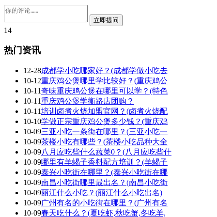
14
热门资讯
12-28
成都学小吃哪家好？(成都学做小吃去
10-12
重庆鸡公煲哪里学比较好？(重庆鸡公
10-11
奇味重庆鸡公煲在哪里可以学？(特色
10-11
重庆鸡公煲学衡路店团购？
10-11
培训卤煮火烧加盟官网？(卤煮火烧配
10-10
学做正宗重庆鸡公煲多少钱？(重庆鸡
10-09
三亚小吃一条街在哪里？(三亚小吃一
10-09
茶楼小吃有哪些？(茶楼小吃品种大全
10-09
八月应吃些什么蔬菜0？(八月应吃些什
10-09
哪里有羊蝎子香料配方培训？(羊蝎子
10-09
泰兴小吃街在哪里？(泰兴小吃街在哪
10-09
南昌小吃街哪里最出名？(南昌小吃街
10-09
丽江什么小吃？(丽江什么小吃出名)
10-09
广州有名的小吃街在哪里？(广州有名
10-09
春天吃什么？(夏吃虾,秋吃蟹,冬吃羊,