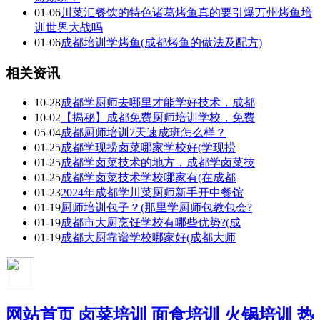
01-06
川菜汇餐饮的特色诸葛烤鱼真的要引爆万州烤鱼培
训世界大战吗
01-06
成都培训学烤鱼(成都烤鱼的做法及配方)
相关资讯
10-28
成都学厨师去哪里才能学好技术，成都
10-02
【揭秘】成都免费厨师培训学校，免费
05-04
成都厨师培训7天速成班怎么样？
01-25
成都学现捞卤菜哪家学校好(学现捞
01-25
成都学卤菜技术的地方，成都学卤菜技
01-25
成都学卤菜技术学校哪家有(在成都
01-23
2024年成都学川菜厨师新手开中餐馆
01-19
厨师培训包子？(那里学厨师包教包会?
01-19
成都市大厨烹饪学校有哪些优势?(成
01-19
成都大厨靠谱学校哪家好(成都大师
网站首页
卤菜培训
面食培训
火锅培训
热