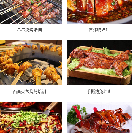
串串烧烤培训
冒烤鸭培训
西昌火盆烧烤培训
手撕烤兔培训