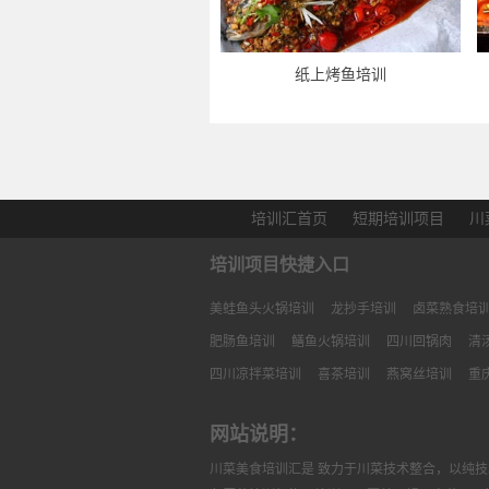
纸上烤鱼培训
培训汇首页
短期培训项目
川
培训项目快捷入口
美蛙鱼头火锅培训
龙抄手培训
卤菜熟食培
肥肠鱼培训
鳝鱼火锅培训
四川回锅肉
清
四川凉拌菜培训
喜茶培训
燕窝丝培训
重
网站说明：
川菜美食培训汇是 致力于川菜技术整合，以纯