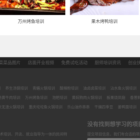
万州烤鱼培训
果木烤鸭培训
菜菜品图片
店面开业视频
免费试吃活动
厨师培训资讯
创业
训
养生汤锅培训
青鳝火锅培训
酸辣粉培训
油卤卤菜培训
沾水鱼火锅培训
汤黄牛肉培训
万州烤鱼培训
泡粑培训
黄焖狗肉火锅培训
板栗烧凤翅
香葱
庆无渣火锅培训
重庆坨坨鱼火锅培训
乐山油炸串串
干煸四季豆
姜鸭面培训
没有找到想学习的项
技术培训、开店、就业指导为一体的民间特
提交项目信息，我们有合适的项