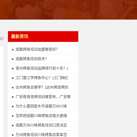
最新资讯
训
成都烤鱼培训加盟哪家好？
成都烤鱼培训技术？
常州烤鱼培训品牌排行前十名？(
江门蓬江学烤鱼中心？(江门网红
达州烤鱼去哪学？(达州烤烧烤的
广安夜宵烧烤培训哪里有，广安哪
为什么要回家乡开成都万州川味
怎样把成都川味烤鱼店做大做强
成都万州川味烤鱼培训口感决定
万州烤鱼培训川味烤鱼店菜单怎