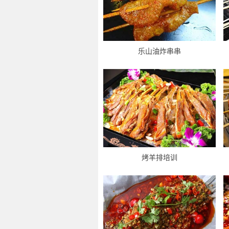
乐山油炸串串
烤羊排培训