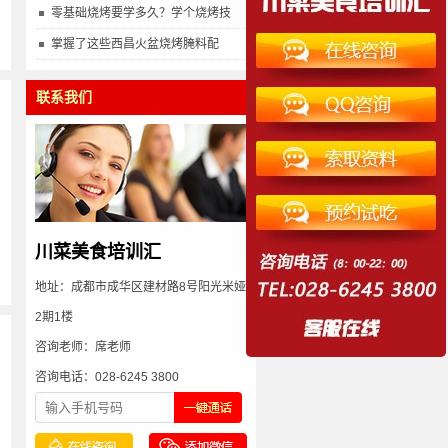
零基础烧烤要学多久？学个烧烤技
掌握了这些西昌火盆烧烤腌料配
联系我们
川菜美食培训汇
地址：成都市成华区建材路8号阳光米娅
2期1楼
咨询老师：席老师
多
咨询电话：028-6245 3800