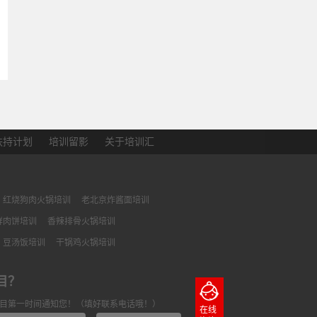
扶持计划
培训留影
关于培训汇
红烧狗肉火锅培训
老北京炸酱面培训
鲜肉饼培训
香辣排骨火锅培训
豆汤饭培训
干锅鸡火锅培训
目？
目第一时间通知您！（填好联系电话哦！）
在线