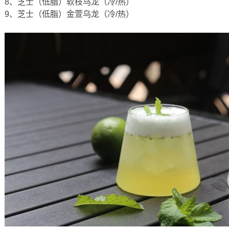
8、芝士（低脂）软枝乌龙（冷/热）
9、芝士（低脂）金萱乌龙（冷/热）