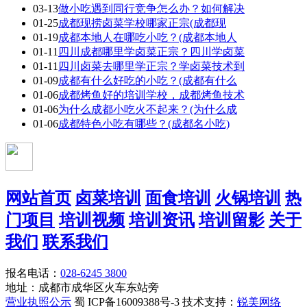
03-13
做小吃遇到同行竞争怎么办？如何解决
01-25
成都现捞卤菜学校哪家正宗(成都现
01-19
成都本地人在哪吃小吃？(成都本地人
01-11
四川成都哪里学卤菜正宗？四川学卤菜
01-11
四川卤菜去哪里学正宗？学卤菜技术到
01-09
成都有什么好吃的小吃？(成都有什么
01-06
成都烤鱼好的培训学校，成都烤鱼技术
01-06
为什么成都小吃火不起来？(为什么成
01-06
成都特色小吃有哪些？(成都名小吃)
网站首页
卤菜培训
面食培训
火锅培训
热
门项目
培训视频
培训资讯
培训留影
关于
我们
联系我们
报名电话：
028-6245 3800
地址：成都市成华区火车东站旁
营业执照公示
蜀 ICP备16009388号-3 技术支持：
锐美网络