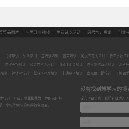
菜菜品图片
店面开业视频
免费试吃活动
厨师培训资讯
创业
训
龙虾培训
油条培训
豆汤饭培训
冒菜培训
脆皮五花肉培训
手工水饺培
训
腊排火锅培训
酸菜肉丝面培训
川菜江湖菜培训
自贡冷吃系列培训
水煮
锅培训
钵钵鸡培训
张麻子鸡片培训
卡通包子培训
血旺鱼火锅培训
干煸四
没有找到想学习的项
技术培训、开店、就业指导为一体的民间特
提交项目信息，我们有合适的项
锅、小吃等90%的川菜特色项目。