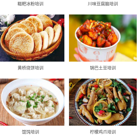
糍粑冰粉培训
川味豆腐脑培训
黄桥烧饼培训
锅巴土豆培训
馄饨培训
柠檬鸡爪培训