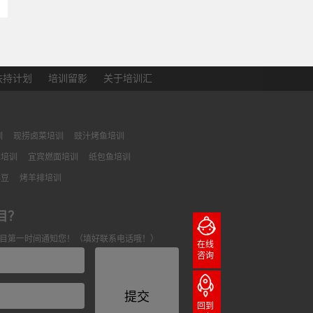
扶持计划
培训留影
关于培训汇
训
现捞卤菜培训
豉汁烤鱼培训
鱼培训
宜宾燃面培训
纸包鱼培训
季豆
烤羊排培训
目？
目第一时间通知您！（填好联系电话哦！）
在线
咨询
回到