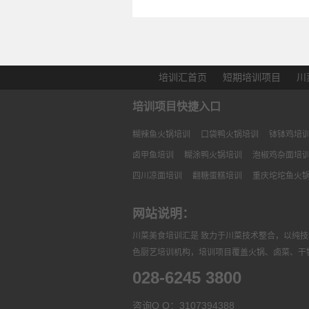
培训汇首页
短期培训项目
川
培训项目快捷入口
糊辣鱼火锅培训
口袋鸭火锅培训
钵钵鸡培
卤甲鱼培训
糊涂鸭火锅培训
泡椒鸡杂面培
四川凉面培训
翻糖蛋糕培训
重庆坨坨鱼火
网站说明：
川菜美食培训汇是 致力于川菜技术整合，以纯
色厨艺培训机构，培训项目覆盖火锅、卤菜、干
028-6245 3800
咨询Q Q：3107394388