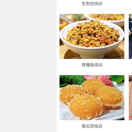
生煎包培训
怪噜饭培训
南瓜饼培训