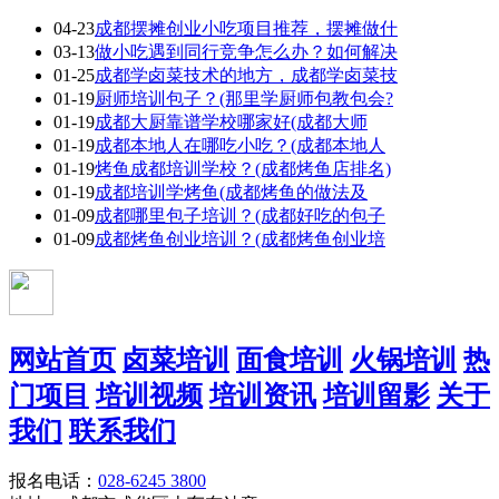
04-23
成都摆摊创业小吃项目推荐，摆摊做什
03-13
做小吃遇到同行竞争怎么办？如何解决
01-25
成都学卤菜技术的地方，成都学卤菜技
01-19
厨师培训包子？(那里学厨师包教包会?
01-19
成都大厨靠谱学校哪家好(成都大师
01-19
成都本地人在哪吃小吃？(成都本地人
01-19
烤鱼成都培训学校？(成都烤鱼店排名)
01-19
成都培训学烤鱼(成都烤鱼的做法及
01-09
成都哪里包子培训？(成都好吃的包子
01-09
成都烤鱼创业培训？(成都烤鱼创业培
网站首页
卤菜培训
面食培训
火锅培训
热
门项目
培训视频
培训资讯
培训留影
关于
我们
联系我们
报名电话：
028-6245 3800