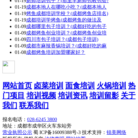
01-19
厨师培训包子？(那里学厨师包教包会?
01-19
成都本地人在哪吃小吃？(成都本地人
01-19
烤鱼成都培训学校？(成都烤鱼店排名)
01-19
成都培训学烤鱼(成都烤鱼的做法及
01-09
成都哪里包子培训？(成都好吃的包子
01-09
成都烤鱼创业培训？(成都烤鱼创业培
01-09
四川市包子培训？(成都包子培训)
01-09
成都市麻辣香锅培训？(成都好吃的麻
01-08
成都烤鱼培训加盟哪家好？
网站首页
卤菜培训
面食培训
火锅培训
热
门项目
培训视频
培训资讯
培训留影
关于
我们
联系我们
报名电话：
028-6245 3800
地址：成都市成华区火车东站旁
营业执照公示
蜀 ICP备16009388号-3 技术支持：
锐美网络