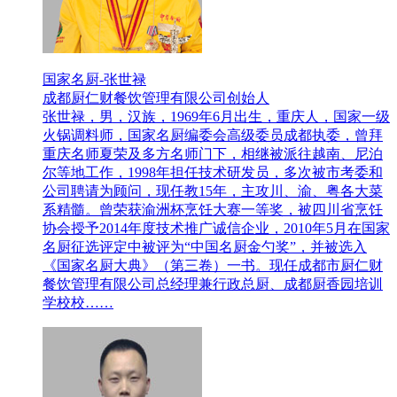
国家名厨-张世禄
成都厨仁财餐饮管理有限公司创始人
张世禄，男，汉族，1969年6月出生，重庆人，国家一级
火锅调料师，国家名厨编委会高级委员成都执委，曾拜
重庆名师夏荣及多方名师门下，相继被派往越南、尼泊
尔等地工作，1998年担任技术研发员，多次被市考委和
公司聘请为顾问，现任教15年，主攻川、渝、粤各大菜
系精髓。曾荣获渝洲杯烹饪大赛一等奖，被四川省烹饪
协会授予2014年度技术推广诚信企业，2010年5月在国家
名厨征选评定中被评为“中国名厨金勺奖”，并被选入
《国家名厨大典》（第三卷）一书。现任成都市厨仁财
餐饮管理有限公司总经理兼行政总厨、成都厨香园培训
学校校……