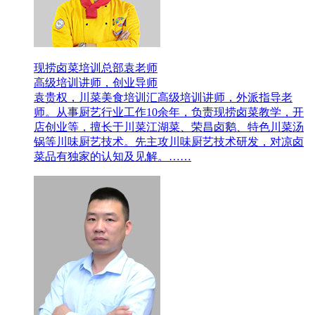
现捞卤菜培训总部袁老师
高级培训讲师，创业导师
袁贵权，川菜美食培训汇高级培训讲师，外派指导老
师。从事厨艺行业工作10余年，负责现捞卤菜教学，开
店创业等，擅长于川菜江湖菜、荣昌卤鹅、特色川菜汤
锅等川味厨艺技术。先主攻川味厨艺技术研发，对凉卤
菜品有独家的认知及见解。……