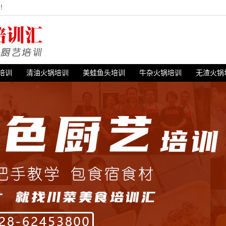
站！
培训
清油火锅培训
美蛙鱼头培训
牛杂火锅培训
无渣火锅