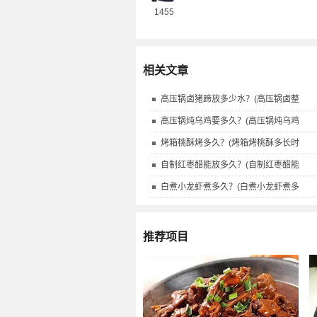
1455
相关文章
高压锅卤猪蹄放多少水？(高压锅卤整
高压锅炖乌鸡要多久？(高压锅炖乌鸡
烤箱桃酥烤多久？(烤箱烤桃酥多长时
自制红枣醋能放多久？(自制红枣醋能
白煮小龙虾煮多久？(白煮小龙虾煮多
推荐项目