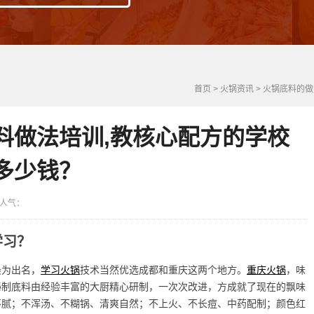
首页
>
火锅资讯
>
火锅底料的做
料做法培训,教核心配方的学校
多少钱？
3 人气：
学习？
最为出名，
学习火锅
技术当然优选成都和重庆这两个地方。
重庆火锅
，味
秘制底料由经验丰富的大厨精心研制，一次次改进，方成就了现在的飘味
不腻；不浑汤、不糊锅、清爽自然；不上火、不长痘、中药配制；颜色红