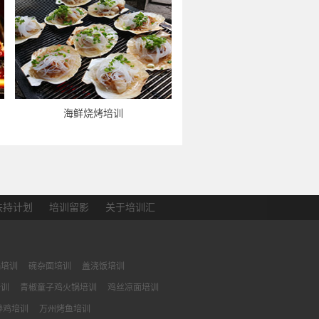
海鲜烧烤培训
扶持计划
培训留影
关于培训汇
锅培训
碗杂面培训
盖浇饭培训
培训
青椒童子鸡火锅培训
鸡丝凉面培训
棒鸡培训
万州烤鱼培训