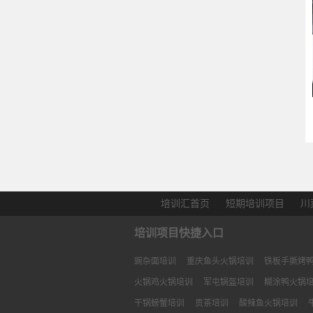
培训汇首页
短期培训项目
川
培训项目快捷入口
豌杂面培训
重庆鱼头火锅培训
铁板手撕烤
火锅鸡火锅培训
军屯锅盔培训
糊涂鸭火锅
干锅螃蟹培训
贡茶培训
酸辣鱼火锅培训