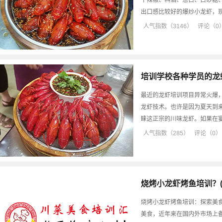
干辣椒、料酒、葱白、白砂糖
出口感比较好的爆炒小龙虾，
人气指数（3146）
评论（0
培训学校各种学员的龙
最近的龙虾培训项目异常火爆
龙虾技术。也许是因为夏天到
睐这正宗的川味龙虾。如果在
人气指数（285）
评论（0）
烧烤小龙虾烤鱼培训？(
烧烤小龙虾烤鱼培训：探索美
美食，近年来在国内外市场上