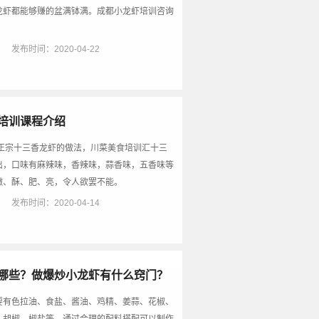
龙虾都能够赚的盆满钵满。成都小龙虾培训咨询
）
发布时间：2020-04-22
培训课程介绍
学正宗十三香龙虾的做法，川菜美食培训汇十三
出，口味有麻辣味，香辣味，蒜香味，五香味等
嫩、酥、肥、亮，令人欲罢不能。
）
发布时间：2020-04-14
哪些？做爆炒小龙虾有什么窍门？
要有色拉油、食盐、酱油、鸡精、姜蒜、花椒、