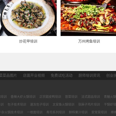
炒花甲培训
万州烤鱼培训
菜菜品图片
店面开业视频
免费试吃活动
厨师培训资讯
创业
鸭培训
香辣大虾火锅培训
正宗甜皮鸭培训
冒菜培训
法式甜品培训
青鳝火
培训
包子技术培训
速冻包子培训
太安鱼火锅培训
张麻子鸡片培训
干锅虾
牛杂火锅技术培训
一根面培训
寿司系列培训
鲜榨果汁培训
家常菜培训
棒