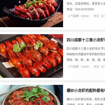
宵店，还是烧烤店，夏季卖小
电话：028-62453800
人气指数（3058）
评论（0
四川成都十三香小龙虾
四川成都十三香小龙虾培训 
种秘制天然膳食中草药制作而
等麻、辣、鲜、美、香、甜、
人气指数（2948）
评论（0
爆炒小龙虾的配料都有
爆炒小龙虾做法简单，配料主