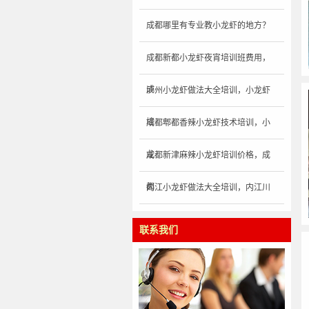
成都哪里有专业教小龙虾的地方？
成都新都小龙虾夜宵培训班费用，
成
泸州小龙虾做法大全培训，小龙虾
培
成都郫都香辣小龙虾技术培训，小
龙
成都新津麻辣小龙虾培训价格，成
都
内江小龙虾做法大全培训，内江川
菜
联系我们