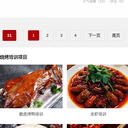
人气指数（23）
评论（0）
31
2
3
4
下一页
尾页
1
烧烤培训项目
脆皮烤鸭培训
龙虾培训